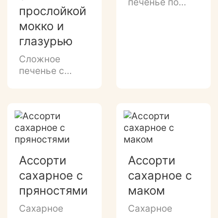
печенье по
прослойкой
классической
мокко и
рецептуре с
нежным
глазурью
ароматом
Сложное
ванили.
печенье с
кофейной
начинкой и
декором белой
и темной
глазурью.
Ассорти
Ассорти
сахарное с
сахарное с
пряностями
маком
Сахарное
Сахарное