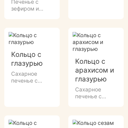
Печенье с
шоколадно-
зефиром и
кофейной
прослойкой из
прослойкой в
сгущенки, в
белой глазури,
молочно-
донышко
шоколадной
глазировано
глазури и
темной
декором
Кольцо с
глазурью.
темной
Кольцо с
глазурью
глазурью.
арахисом и
Сахарное
глазурью
печенье с
нежным
Сахарное
ванильным
печенье с
ароматом
нежным
декорированное
ванильным
белой
ароматом,
глазурью.
добавлением