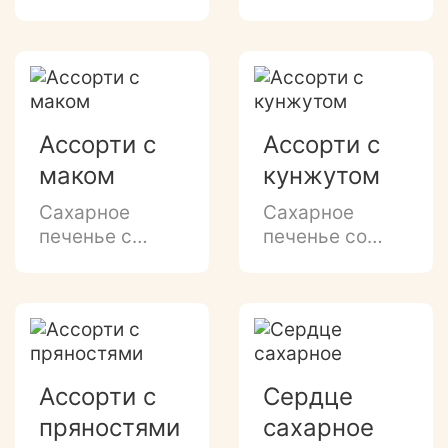
ванильно-
молока и
молочным
маковой
ароматом.
посыпкой
Ассорти с
Ассорти с
маком
кунжутом
Сахарное
Сахарное
печенье с
печенье со
ароматом
сливочно-
топленого
ванильным
молока
ароматом,
и маковой
посыпкой
посыпкой.
кунжутом и
семенами
Ассорти с
Сердце
льна.
пряностями
сахарное