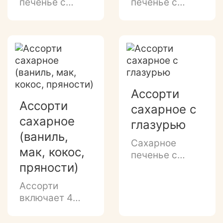
печенье с
печенье с
добавлением
нежным
пряностей и
сливочным
сахарной
вкусом и
посыпкой
маковой
посыпкой.
Ассорти
Ассорти
сахарное с
сахарное
глазурью
(ваниль,
Сахарное
мак, кокос,
печенье с
пряности)
легким
ароматом
Ассорти
ванили,
включает 4
глазированным
вида сахарного
донышком и
печенья: