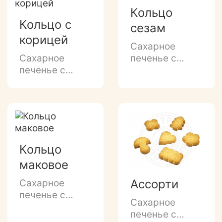
дробленого
Кольцо
арахиса и
Кольцо с
сезам
декором
корицей
темной и белой
Сахарное
глазурью.
Сахарное
печенье с
печенье с
нежным
ярким
ванильным
ароматом
ароматом и
корицы и
посыпкой из
сахарной
кунжута и
посыпкой.
семян льна.
Кольцо
маковое
Ассорти
Сахарное
печенье с
Сахарное
ароматом
печенье с
топленого