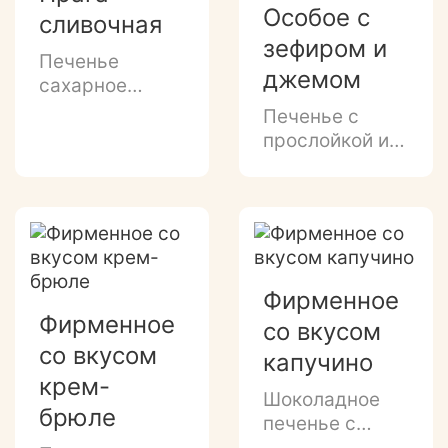
Особое с
сливочная
зефиром и
Печенье
джемом
сахарное
ванильное с
Печенье с
прослойкой
прослойкой из
сливочного
белого зефира
крема в
и конфитюра.
молочно-
шоколадной
глазури и
декором белой
Фирменное
глазурью.
Фирменное
со вкусом
со вкусом
капучино
крем-
Шоколадное
брюле
печенье с
зефиром и