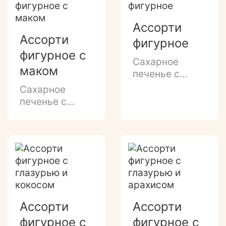
рисунком в
виде ажурных
Ассорти
снежинок
Ассорти
фигурное
фигурное с
Сахарное
маком
печенье с
нежным
Сахарное
ванильно-
печенье с
молочным
нежным
вкусом
ароматом
топленого
молока и
маковой
посыпкой.
Ассорти
Ассорти
фигурное с
фигурное с