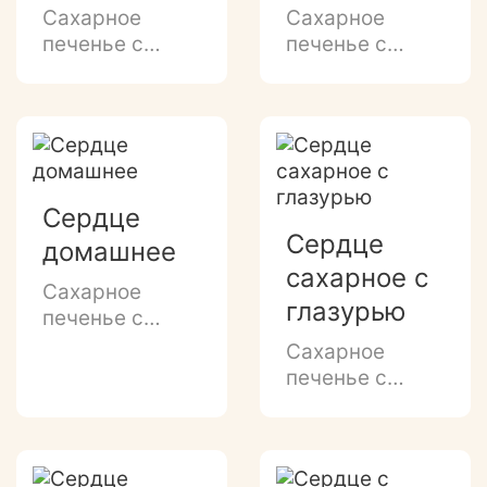
Сахарное
Сахарное
печенье с
печенье с
добавлением
ванильно-
натуральных
молочным
пряностей, с
ароматом и
ароматом
сахарной
корицы
посыпкой.
и сахарной
Сердце
посыпкой.
Сердце
домашнее
сахарное с
Сахарное
глазурью
печенье с
тонким
Сахарное
молочным
печенье с
ароматом.
ванильно-
сливочным
ароматом,
глазированным