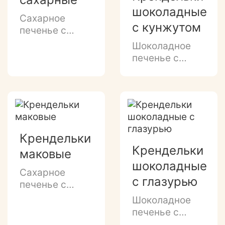
шоколадные
Сахарное
с кунжутом
печенье с
добавлением
Шоколадное
сгущёнки и
печенье с
сахарной
добавлением
посыпкой.
натурального
какао,легким
ароматом
крем-брюле и
с кунжутной
Крендельки
посыпкой.
Крендельки
маковые
шоколадные
Сахарное
с глазурью
печенье с
добавлением
Шоколадное
сгущенки,
печенье с
легким
легким