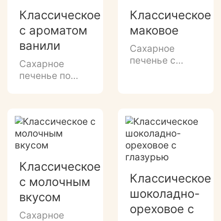
ванили,
декором
Классическое
Классическое
лесного ореха.
темной
с ароматом
маковое
глазурью.
ванили
Сахарное
печенье с
Сахарное
нежным
печенье по
ароматом
классическому
ванили и
рецепту с
топленого
нежным
молока, с
ароматом
маковой и
ванили и
сахарной
топленого
посыпкой.
молока.
Классическое
Классическое
с молочным
шоколадно-
вкусом
ореховое с
Сахарное