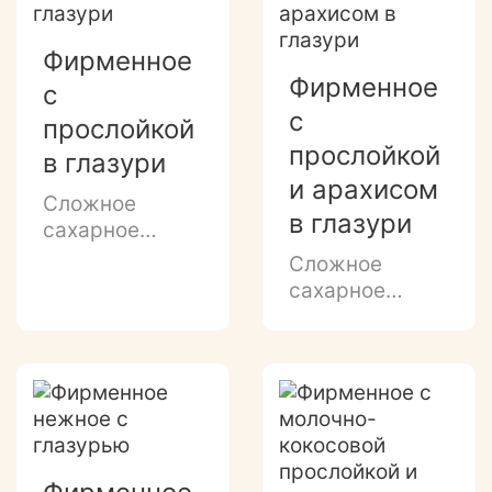
изобилия" и
сахарной
Фирменное
посыпкой.
Фирменное
с
с
прослойкой
прослойкой
в глазури
и арахисом
Сложное
в глазури
сахарное
Фирменное
Сложное
печенье с
сахарное
прослойкой из
Фирменное
сгущенки в
печенье с
темной глазури
прослойкой из
с декором.
сгущенки и
дробленого
арахиса в
белой глазури