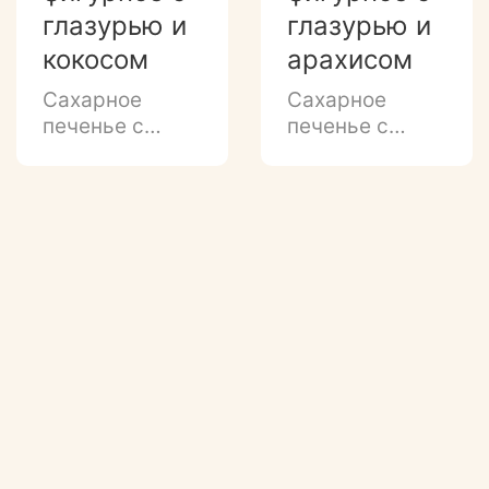
глазурью и
глазурью и
кокосом
арахисом
Сахарное
Сахарное
печенье с
печенье с
нежным
нежным
ароматом
ароматом
ванили с белой
ванили, тёмной
глазурью и
глазурью и
кокосовой
посыпкой из
посыпкой
арахиса.