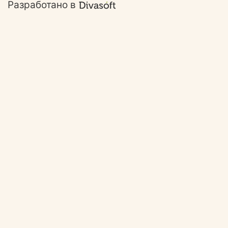
Разработано в
Ответим на ваши
вопросы!
Задайте свой вопрос и наш специались
свяжется с вами в ближайшее время. 😉