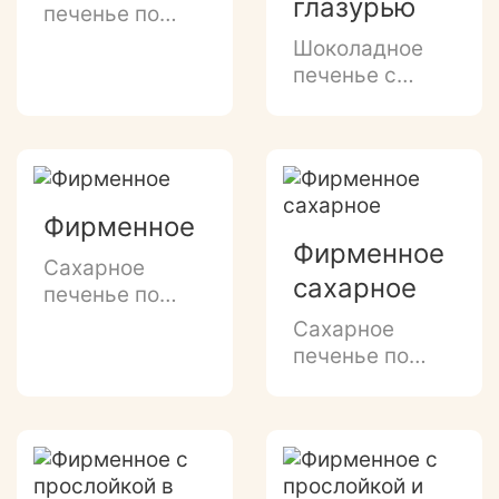
глазурью
печенье по
классическому
Шоколадное
рецепту с
печенье с
нежным
добавлением
вкусом молока
дробного
и сахарной
арахиса,
посыпкой
глазированным
донышком и
Фирменное
декором белой
Фирменное
глазурью.
Сахарное
сахарное
печенье по
классической
Сахарное
рецептуре с
печенье по
фирменным
классической
логотипом
рецептуре с
"Остров
фирменным
изобилия".
логотипом
"Остров