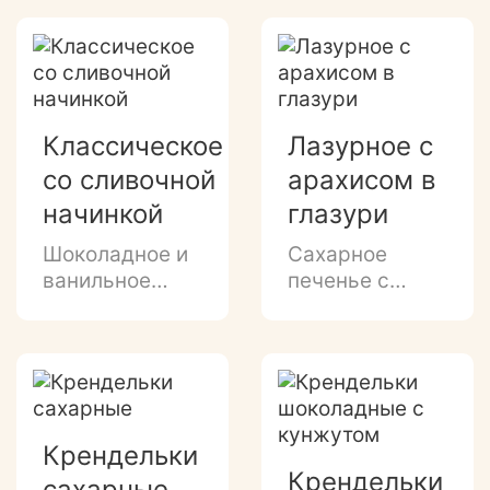
декором
ванильное,
темной
маковое,
глазурью.
кокосовое, с
пряностями
Классическое
Лазурное с
со сливочной
арахисом в
начинкой
глазури
Шоколадное и
Сахарное
ванильное
печенье с
печенье
дроблёным
снежной сливочной
арахисом в
начинкой
белой глазури
и декором
молочно-
шоколадной
Крендельки
глазурью.
Крендельки
сахарные