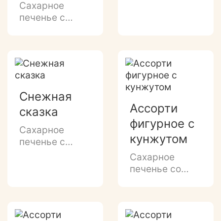
нежным
Сахарное
ароматом
печенье с
топленого
нежным
молока и
ароматом
маковой
топленого
посыпкой.
молока
и сахарной
посыпкой.
Снежная
Ассорти
сказка
фигурное с
Сахарное
кунжутом
печенье с
нежным
Сахарное
ванильно-
печенье со
молочным
сливочным
вкусом,
вкусом и
сахарной
кунжутной
посыпкой и
посыпкой.