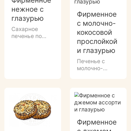
Фирменное
с декором
нежное с
темной
Фирменное
глазурью.
глазурью
с молочно-
Сахарное
кокосовой
печенье по
прослойкой
классической
и глазурью
рецептуре с
фирменным
Печенье с
логотипом
молочно-
"Остров
кокосовой
изобилия"
прослойкой,
и глазированным
глазированным
темной
донышком и
глазурью дном.
декором белой
глазурью,
посыпкой
Фирменное
кокосовой