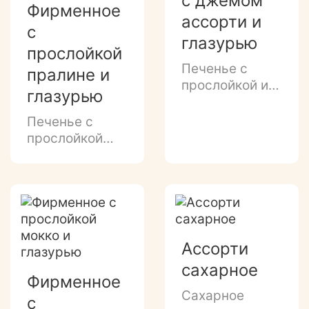
с джемом
стружкой.
Фирменное
ассорти и
с
глазурью
прослойкой
Печенье с
пралине и
прослойкой из
глазурью
джема,
глазированным
Печенье с
донышком и
прослойкой
декором
"пралине",
темной
глазированным
глазурью.
донышком и
декором
темной
глазурью,
Ассорти
посыпкой
сахарное
дробленым
Фирменное
арахисом.
Сахарное
с