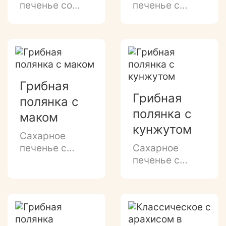
печенье со
печенье с
сливочным
ароматом
вкусом и
топленого
посыпкой
молока, в
кунжута.
форме резных
листиков и
грибочков.
Грибная
Грибная
полянка с
полянка с
маком
кунжутом
Сахарное
печенье с
Сахарное
ароматом
печенье с
топленого
ароматом
молока и
топленого
посыпкой мака.
молока и
Печенье в
посыпкой из
форме резных
кунжута и