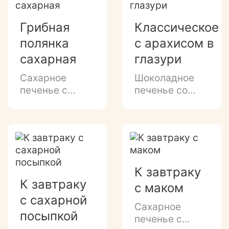
листиков и
семечек льна.
грибочков.
Печенье в
Грибная
Классическое
форме резных
полянка
с арахисом в
листиков и
грибочков.
сахарная
глазури
Сахарное
Шоколадное
печенье с
печенье со
ароматом
сгущенкой и
топленого
арахисом в
молока и
тёмной
сахарной
глазури.
посыпкой.
Ажурная
К завтраку
форма в виде
К завтраку
с маком
резных
с сахарной
листочков и
Сахарное
грибов.
посыпкой
печенье с