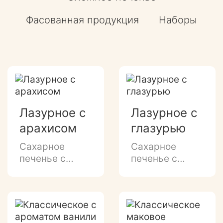
Фасованная продукция
Наборы
Лазурное с
Лазурное с
арахисом
глазурью
Сахарное
Сахарное
печенье с
печенье с
добавлением
легким
дробленого
ароматом
арахиса и
ванили,
легким
глазированным
ароматом
донышком и