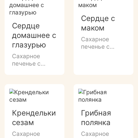
темной
глазурью дном
Сердце с
и сахарной
Сердце
маком
посыпкой.
домашнее с
Сахарное
глазурью
печенье с
ароматом
Сахарное
топленого
печенье с
молока и
нежным
маковой
молочным
посыпкой.
ароматом,
глазированным
донышком и
декором
Крендельки
Грибная
сверху темной
сезам
полянка
глазурью.
Сахарное
Сахарное